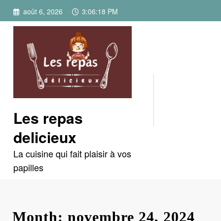
Aller
août 6, 2026
3:06:19 PM
au
contenu
Les repas
delicieux
La cuisine qui fait plaisir à vos
papilles
Month: novembre 24, 2024