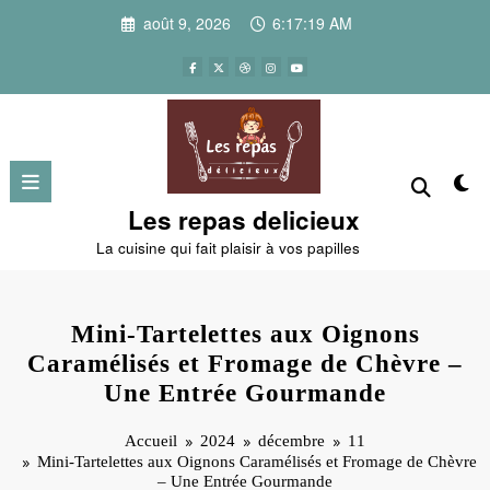
Aller
août 9, 2026
6:17:19 AM
au
contenu
Les repas delicieux
La cuisine qui fait plaisir à vos papilles
Mini-Tartelettes aux Oignons
Caramélisés et Fromage de Chèvre –
Une Entrée Gourmande
Accueil
2024
décembre
11
Mini-Tartelettes aux Oignons Caramélisés et Fromage de Chèvre
– Une Entrée Gourmande