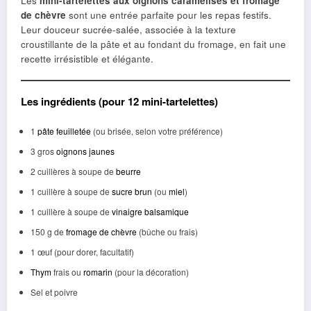
Les
mini-tartelettes aux oignons caramélisés et fromage
de chèvre
sont une entrée parfaite pour les repas festifs.
Leur douceur sucrée-salée, associée à la texture
croustillante de la pâte et au fondant du fromage, en fait une
recette irrésistible et élégante.
Les ingrédients (pour 12 mini-tartelettes)
1
pâte feuilletée
(ou brisée, selon votre préférence)
3 gros
oignons jaunes
2 cuillères à soupe de
beurre
1 cuillère à soupe de
sucre brun
(ou
miel
)
1 cuillère à soupe de
vinaigre balsamique
150 g de
fromage de chèvre
(bûche ou frais)
1 œuf (pour dorer, facultatif)
Thym
frais ou
romarin
(pour la décoration)
Sel et poivre