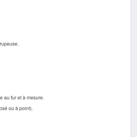
irupeuse.
e au fur et à mesure.
osé ou à point).