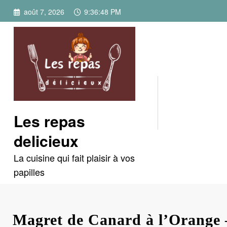
Aller
août 7, 2026
9:36:50 PM
au
contenu
Les repas
delicieux
La cuisine qui fait plaisir à vos
papilles
Magret de Canard à l’Orange 