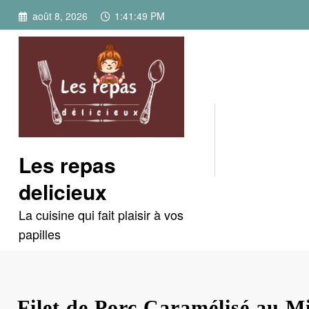
Aller
août 8, 2026
1:41:50 PM
au
contenu
Les repas
delicieux
La cuisine qui fait plaisir à vos
papilles
Filet de Porc Caramélisé au Mi