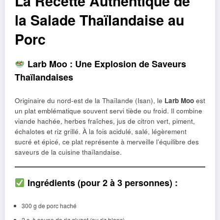
La Recette Authentique de
la Salade Thaïlandaise au
Porc
Larb Moo : Une Explosion de Saveurs
Thaïlandaises
Originaire du nord-est de la Thaïlande (Isan), le
Larb Moo
est
un plat emblématique souvent servi tiède ou froid. Il combine
viande hachée, herbes fraîches, jus de citron vert, piment,
échalotes et riz grillé. À la fois acidulé, salé, légèrement
sucré et épicé, ce plat représente à merveille l’équilibre des
saveurs de la cuisine thaïlandaise.
Ingrédients (pour 2 à 3 personnes) :
300 g de porc haché
2 c. à soupe de riz gluant (ou riz blanc)