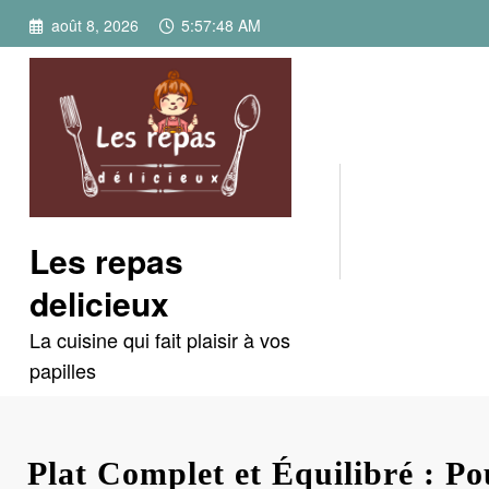
Aller
août 8, 2026
5:57:49 AM
au
contenu
Les repas
delicieux
La cuisine qui fait plaisir à vos
papilles
Plat Complet et Équilibré : Pou