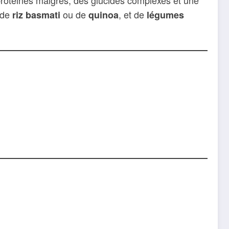
s protéines maigres, des glucides complexes et une
 de
ou de
, et de
riz basmati
quinoa
légumes