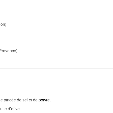
son)
 Provence)
ne pincée de sel et de
poivre.
uile d’olive.