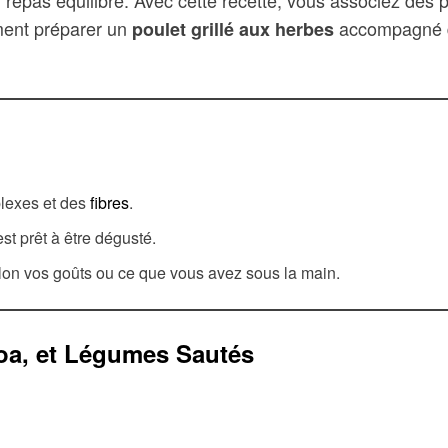
’un repas équilibré. Avec cette recette, vous associez de
ment préparer un
accompagné
poulet grillé aux herbes
lexes et des
fibres
.
st prêt à être dégusté.
elon vos goûts ou ce que vous avez sous la main.
noa, et Légumes Sautés