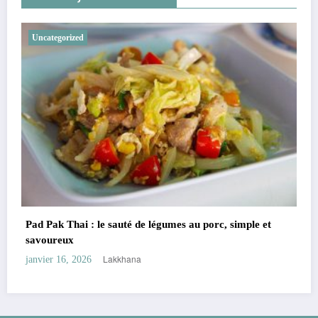
Uncategorized
Boat Noodles Bowl Thai : la soupe thaïlandaise
emblématique
rc, simple et
Lakkhana
janvier 15, 2026
Newscrunch - Magazine & Blog
WordPress
Thème 2026 | Powered By
SpiceThemes